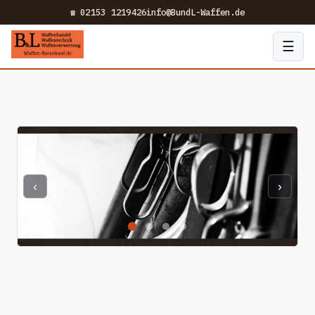
☎ 02153 1219426
info@BundL-Waffen.de
☰
‹
›